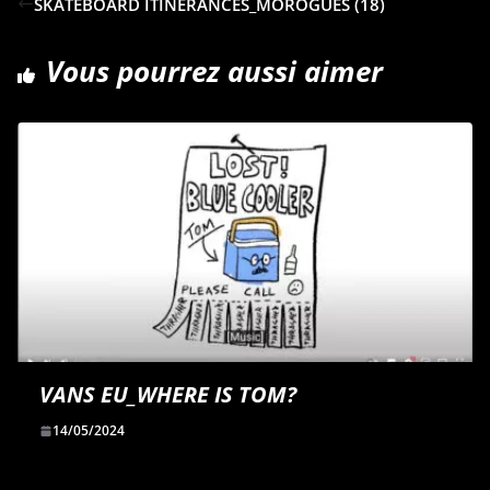
SKATEBOARD ITINÉRANCES_MOROGUES (18)
o
d
t
g
o
I
e
Vous pourrez aussi aimer
k
n
r
VANS EU_WHERE IS TOM?
14/05/2024