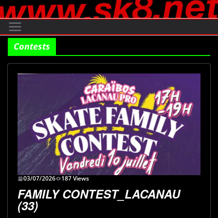
Passer
au
contenu
Contests
03/07/2026
187 Views
FAMILY CONTEST_LACANAU
(33)