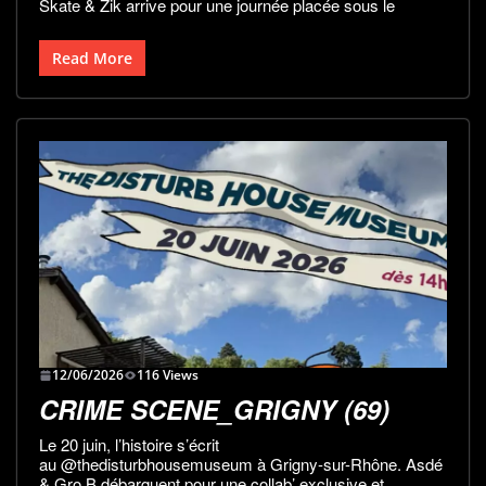
Skate & Zik arrive pour une journée placée sous le
Read More
12/06/2026
116 Views
CRIME SCENE_GRIGNY (69)
Le 20 juin, l’histoire s’écrit
au @thedisturbhousemuseum à Grigny-sur-Rhône. Asdé
& Gro.B débarquent pour une collab’ exclusive et