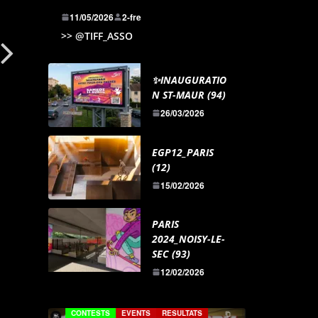
11/05/2026
2-fre
>> @TIFF_ASSO
✨INAUGURATIO
N ST-MAUR (94)
26/03/2026
EGP12_PARIS
(12)
15/02/2026
PARIS
2024_NOISY-LE-
SEC (93)
12/02/2026
S
EVENTS
RESULTATS