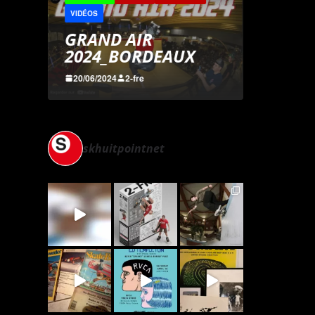
EVENTS
RESULTATS
VIDÉOS
D AIR
CDF BOWL 2024
_BORDEAUX
31/05/2024
2-fre
24
2-fre
skhuitpointnet