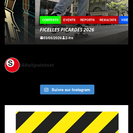
CONTESTS
EVENTS
REPORTS
RESULTATS
VIDÉOS
FICELLES PICARDES 2026
03/05/2026
2-fre
skhuitpointnet
Suivre sur Instagram