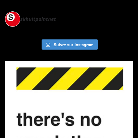
skhuitpointnet
Suivre sur Instagram