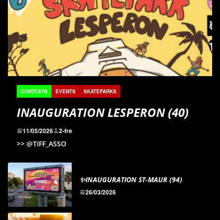
b
e
i
l
a
o
d
t
g
o
I
e
k
n
r
CONTESTS
EVENTS
SKATEPARKS
INAUGURATION LESPERON (40)
11/05/2026
2-fre
>> @TIFF_ASSO
✨INAUGURATION ST-MAUR (94)
26/03/2026