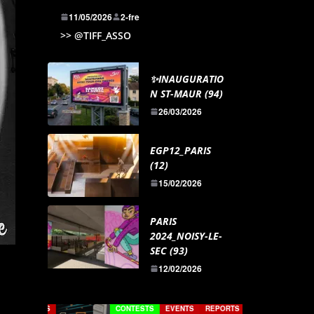
11/05/2026
2-fre
>> @TIFF_ASSO
✨INAUGURATIO
N ST-MAUR (94)
26/03/2026
EGP12_PARIS
(12)
15/02/2026
PARIS
2024_NOISY-LE-
SEC (93)
12/02/2026
TS
CONTESTS
EVENTS
REPORTS
CONTESTS