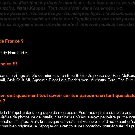
nce qu’a eu Matt Hensley dans le monde du skateboard au travers d
VIDÉOS
onzales, Natas Kaupas. Tout cela s’était dans les années 90.
notre passion, très courtisé par les marques hype, n’a absolumen
FAR’N HIGH
la pugnacité nécessaire au skate pour l’appliquer à son autre passio
2026_RÉCAP
 fut sa surprise d’avoir une demande d’interview musical avec des
18/05/2026
2-fre
 de France ?
ère de Normandie.
nzies !!!
 dans le village à côté du mien environ 5 ou 6 fois. Je pense que Paul McKen
ball, Sick Of It All, Agnostic Front,Lars Frederiksen, Authority Zero, The Rum
on doit quasiment tout savoir sur ton parcours en tant que skate
e ?
de la trompette dans le groupe de mon école. Vers mes quinze ou seize ans, j
s drôles de photos de ce jour-là, c’est celles où vous avez peut-être pu me voi
les habits militaires. Mais la musique est vraiment venue à moi directement grâ
est pas bien originale. A l’époque on avait tous des boombox pour écouter du p