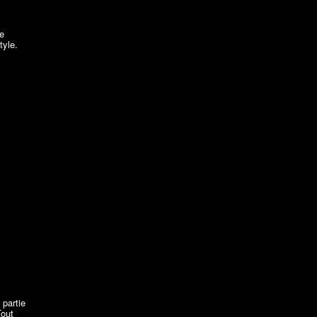
e
tyle.
 partie
Tout