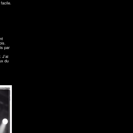
facile.
nt
ois.
is par
 J’ai
eux du