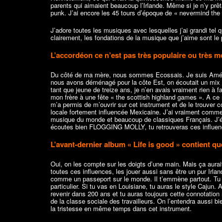
parents qui aimaient beaucoup l’Irlande. Même si je n’y prêta
punk. J’ai encore les 45 tours d’époque de « nevermind the 
J’adore toutes les musiques avec lesquelles j’ai grandi te
clairement, les fondations de la musique que j’aime sont le
L’accordéon ce n’est pas très populaire ou très 
Du côté de ma mère, nous sommes Ecossais. Je suis Améric
nous avons déménagé pour la côte Est, on écoutait un mix 
tant que jeune de treize ans, je n’en avais vraiment rien 
mon frère à une fête « the scottish highland games ». A c
m’a permis de m’ouvrir sur cet instrument et de le trouver co
locale fortement influencée Mexicaine. J’ai vraiment commenc
musique du monde et beaucoup de classiques Français. J’étai
écoutes bien FLOGGING MOLLY, tu retrouveras ces influen
L’avant-dernier album « Life is good » contient que
Oui, on les compte sur les doigts d’une main. Mais ça aurai
toutes ces influences, les jouer aussi sans être un pur Irla
comme un passeport sur le monde. Il t’emmène partout. Tu 
particulier. Si tu vas en Louisiane, tu auras le style Cajun.
revenir dans 200 ans et tu auras toujours cette connotation 
de la classe sociale des travailleurs. On l’entendra aussi bi
la tristesse en même temps dans cet instrument.