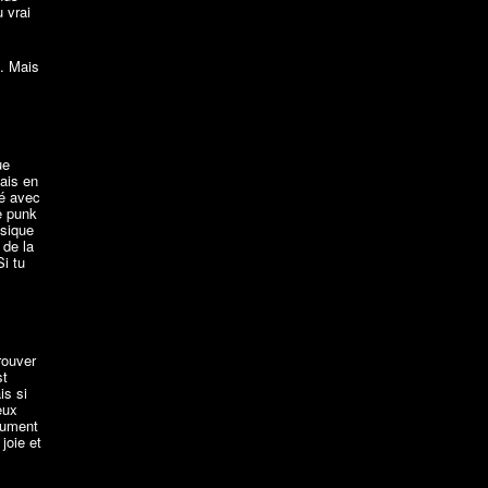
u vrai
.
i. Mais
ue
ais en
né avec
e punk
usique
 de la
i tu
rouver
st
is si
eux
trument
joie et