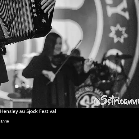
Hensley au Sjock Festival
canne
CONTESTS
EVENTS
RESULTA