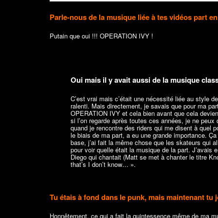
Parle-nous de la musique liée à tes vidéos part en 
Putain que oui !!! OPERATION IVY !
Oui mais il y avait aussi de la musique clas
C’est vrai mais c’était une nécessité liée au style de
ralenti. Mais directement, je savais que pour ma part,
OPERATION IVY et cela bien avant que cela devien
si l’on regarde après toutes ces années, je ne peux q
quand je rencontre des riders qui me disent à quel
le biais de ma part, a eu une grande importance. Ça a 
base, j’ai fait la même chose que les skateurs qui all
pour voir quelle était la musique de la part. J’avai
Diego qui chantait (Matt se met à chanter le titre Kn
that’s I don’t know… ».
Tu étais à fond dans le punk, mais maintenant tu 
Honnêtement, ce qui a fait la quintessence même de ma mus