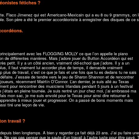
éonistes fétiches ?
e. Flaco Jimenez qui est Americano-Mexicain qui a eu 8 ou 9 grammys, on l
e. Son père a été le premier accordéoniste à enregistrer des disques de ce s
accordéons.
principalement avec les
FLOGGING MOLLY
ce que l’on appelle le piano
n de différentes manières. Mais j’adore jouer du Button Accordéon qui est
rès petit. Il y a un côté ancien, vraiment old-school que j’adore. Il y a un
plus, il faut vraiment lui accorder plus de temps, il demande vraiment
 plus de travail, c’est ce que je fais et une fois que tu es dedans tu ne sais
 défaire. J’essaie de tendre vers le jeu de Sharon Shannon et de rencontrer
 joueurs, récemment Mairtín O’Connor. L’an dernier, je suis allé au Texas
ment pour rencontrer des musiciens Irlandais pendant 5 jours à un festival
e j’étais en pleine tournée. Je suis rentré un jour chez moi, j’ai embrassé ma
ais mon sac, je me suis envolé pour le Texas pour ainsi dire retourner à
 apprendre à mieux jouer et progresser. On a passé de bons moments mais
ussi tiré une leçon de vie.
on travail ?
depuis bien longtemps. A bien y regarder ça fait déjà 23 ans. J’ai pu faire une
. Ne vas pas penser que je saute d’un travail à l’autre juste pour être payé. 