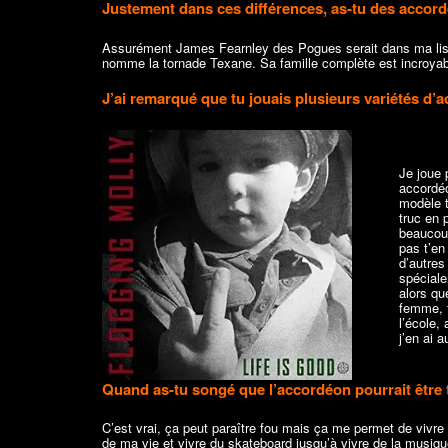
Justement dans ces différences, as-tu des accord
Assurément James Fearnley des Pogues serait dans ma list
nomme la tornade Texane. Sa famille complète est incroyabl
J’ai remarqué que tu jouais plusieurs variétés d’
Je joue 
accordéo
modèle t
truc en 
beaucoup
pas t’en
d’autres
spéciale
alors qu
femme, f
l’école,
j’en ai a
Quand as-tu songé que l’accordéon pourrait être t
C’est vrai, ça peut paraître fou mais ça me permet de vivre 
de ma vie et vivre du skateboard jusqu’à vivre de la musique