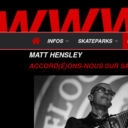
Passer
au
contenu
INFOS
SKATEPARKS
MATT HENSLEY
ACCORD(É)ONS-NOUS SUR S