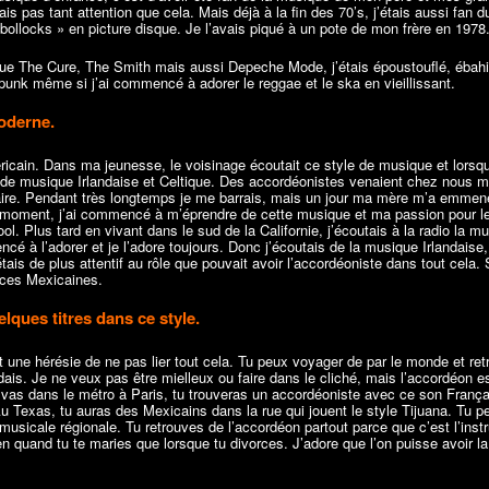
is pas tant attention que cela. Mais déjà à la fin des 70’s, j’étais aussi fan d
bollocks » en picture disque. Je l’avais piqué à un pote de mon frère en 1978
l que The Cure, The Smith mais aussi Depeche Mode, j’étais époustouflé, ébah
 punk même si j’ai commencé à adorer le reggae et le ska en vieillissant.
moderne.
ain. Dans ma jeunesse, le voisinage écoutait ce style de musique et lorsq
de musique Irlandaise et Celtique. Des accordéonistes venaient chez nous m
à faire. Pendant très longtemps je me barrais, mais un jour ma mère m’a emme
e moment, j’ai commencé à m’éprendre de cette musique et ma passion pour l
ol. Plus tard en vivant dans le sud de la Californie, j’écoutais à la radio la m
é à l’adorer et je l’adore toujours. Donc j’écoutais de la musique Irlandaise,
s de plus attentif au rôle que pouvait avoir l’accordéoniste dans tout cela. S
ces Mexicaines.
lques titres dans ce style.
t une hérésie de ne pas lier tout cela. Tu peux voyager de par le monde et ret
ndais. Je ne veux pas être mielleux ou faire dans le cliché, mais l’accordéon e
vas dans le métro à Paris, tu trouveras un accordéoniste avec ce son França
 Au Texas, tu auras des Mexicains dans la rue qui jouent le style Tijuana. Tu p
musicale régionale. Tu retrouves de l’accordéon partout parce que c’est l’ins
en quand tu te maries que lorsque tu divorces. J’adore que l’on puisse avoir la 