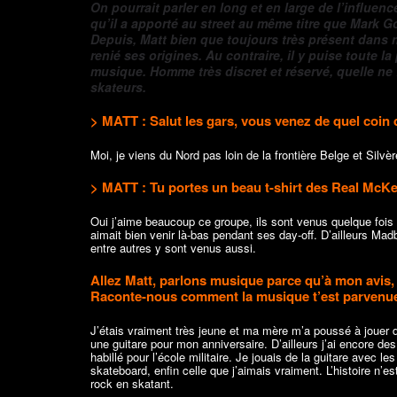
On pourrait parler en long et en large de l’influe
qu’il a apporté au street au même titre que Mark G
Depuis, Matt bien que toujours très présent dans 
renié ses origines. Au contraire, il y puise toute 
musique. Homme très discret et réservé, quelle ne
skateurs.
> MATT : Salut les gars, vous venez de quel coin
Moi, je viens du Nord pas loin de la frontière Belge et Silv
> MATT : Tu portes un beau t-shirt des Real McKe
Oui j’aime beaucoup ce groupe, ils sont venus quelque fois
aimait bien venir là-bas pendant ses day-off. D’ailleurs Mad
entre autres y sont venus aussi.
Allez Matt, parlons musique parce qu’à mon avis, 
Raconte-nous comment la musique t’est parvenu
J’étais vraiment très jeune et ma mère m’a poussé à jouer 
une guitare pour mon anniversaire. D’ailleurs j’ai encore de
habillé pour l’école militaire. Je jouais de la guitare avec 
skateboard, enfin celle que j’aimais vraiment. L’histoire n’
rock en skatant.