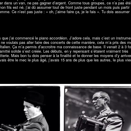
ger dans un van, ne pas gagner d’argent. Comme tous groupes, ce n’a pas été 
on fils est né, j’ai dû assumer tout de front juste pendant un mois puis partir
me. Ce n’est pas juste : « oh, j’aime faire ça, je le fais ». Tu dois assumer
s que j’ai commencé le piano accordéon. J’adore cela, mais c’est un instrume
ne voulais pas aller faire des concerts de cette manière, cela m’a pris des m
 Italien. Ça m’a permis d’accroitre ma connaissance de base. Il venait 2 à 3 fo
amitié solide s’est créée. Les débuts, en y repensant s’étaient vraiment très
ie. Mais bon tu dois penser à la finalité et te donner les moyens d’y arriver.
vais être le mec le plus âgé, j’avais 15 ans de plus que les autres, le plus vi