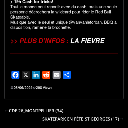
> 19h Cash for tricks!
Tout le monde peut repartir avec du cash, mais une seule
personne décrochera la wildcard pour rider le Red Bull
Skateable.
Musique avec le seul et unique
@vanvanleforban
. BBQ à
disposition, ramène ta brochette.
>> PLUS D’INFOS :
LA FIEVRE
F
X
L
R
E
P
a
i
e
m
a
03/06/2026
208 Views
c
n
d
a
r
e
k
d
i
t
b
e
i
l
a
CDF 26_MONTPELLIER (34)
o
d
t
g
SKATEPARK EN FÊTE_ST GEORGES (17)
o
I
e