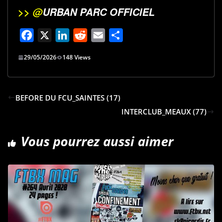
>> @
URBAN PARC OFFICIEL
F
X
L
R
E
P
a
i
e
m
a
29/05/2026
148 Views
c
n
d
a
r
e
k
d
i
t
b
e
i
l
a
BEFORE DU FCU_SAINTES (17)
o
d
t
g
INTERCLUB_MEAUX (77)
o
I
e
k
n
r
Vous pourrez aussi aimer