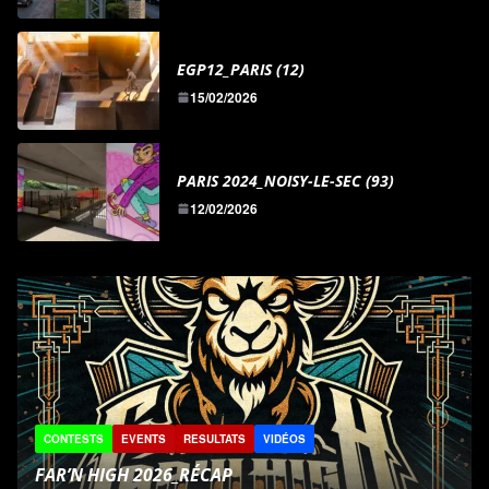
EGP12_PARIS (12)
15/02/2026
PARIS 2024_NOISY-LE-SEC (93)
12/02/2026
CONTESTS
EVENTS
REPORTS
RESULTATS
VID
FICELLES PICARDES 2026