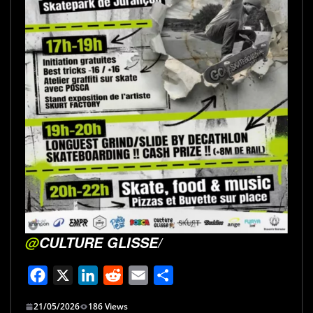
@
CULTURE GLISSE/
F
X
L
R
E
P
a
i
e
m
a
21/05/2026
186 Views