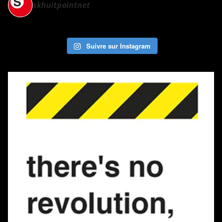
skhuitpointnet
Suivre sur Instagram