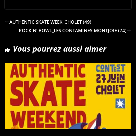
c
n
d
a
r
e
k
d
i
t
b
e
i
l
a
AUTHENTIC SKATE WEEK_CHOLET (49)
o
d
t
g
ROCK N’ BOWL_LES CONTAMINES-MONTJOIE (74)
o
I
e
k
n
r
Vous pourrez aussi aimer