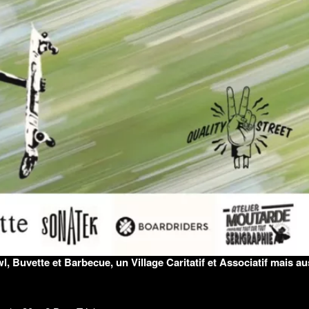
VIDÉOS
FAR’N HIGH
2026_RÉCAP
18/05/2026
2-fre
 Buvette et Barbecue, un Village Caritatif et Associatif mais au