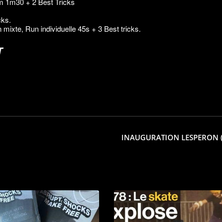
am 1m30 + 2 Best Tricks
cks.
mixte, Run individuelle 45s + 3 Best tricks.
T
INAUGURATION LESPERON (