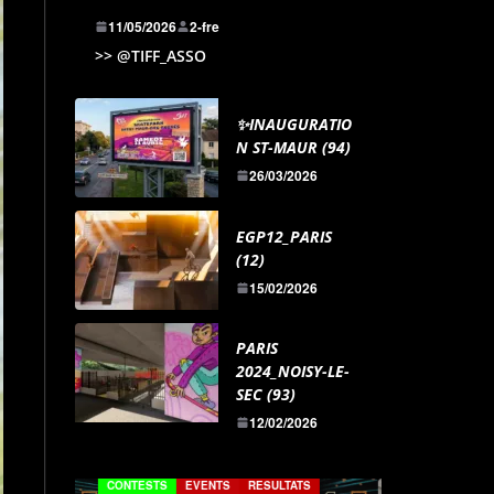
11/05/2026
2-fre
>> @TIFF_ASSO
✨INAUGURATIO
N ST-MAUR (94)
26/03/2026
EGP12_PARIS
(12)
15/02/2026
PARIS
2024_NOISY-LE-
SEC (93)
12/02/2026
TATS
CONTESTS
EVENTS
REPORTS
CONTEST