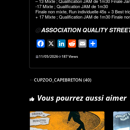
– 13 Mixte ; Qualification JAM de 1m30 Finale J
-17 Mixte ; Qualification JAM de 1m30
Finale non mixte, Run individuelle 45s + 3 Best tri
+ 17 Mixte ; Qualification JAM de 1m30 Finale non 
@
ASSOCIATION QUALITY STREE
F
X
L
R
E
P
a
i
e
m
a
11/05/2026
187 Views
c
n
d
a
r
e
k
d
i
t
b
e
i
l
a
CUPZOO_CAPEBRETON (40)
o
d
t
g
o
I
e
Vous pourrez aussi aimer
k
n
r