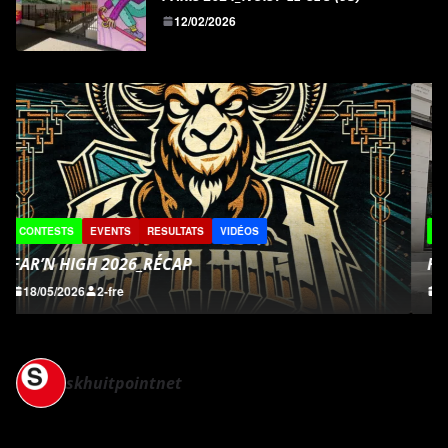
12/02/2026
CONTESTS
EVENTS
REPORTS
RESULTATS
VIDÉOS
FICELLES PICARDES 2026
03/05/2026
2-fre
skhuitpointnet