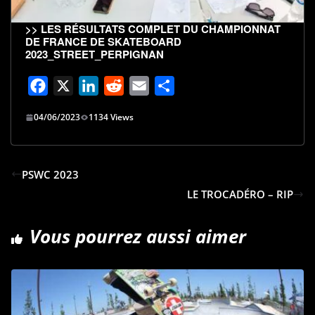
>>
LES RÉSULTATS COMPLET DU CHAMPIONNAT
DE FRANCE DE SKATEBOARD
2023_STREET_PERPIGNAN
F
X
L
R
E
P
a
i
e
m
a
04/06/2023
1134 Views
c
n
d
a
r
e
k
d
i
t
b
e
i
l
a
PSWC 2023
o
d
t
g
LE TROCADÉRO – RIP
o
I
e
k
n
r
Vous pourrez aussi aimer