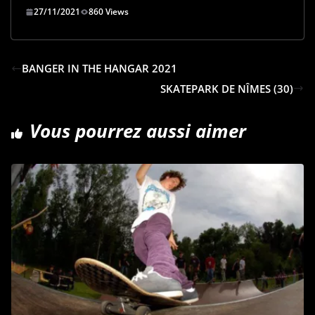
27/11/2021
860 Views
c
n
d
a
r
e
k
d
i
t
b
e
i
l
a
BANGER IN THE HANGAR 2021
o
d
t
g
SKATEPARK DE NÎMES (30)
o
I
e
k
n
r
Vous pourrez aussi aimer