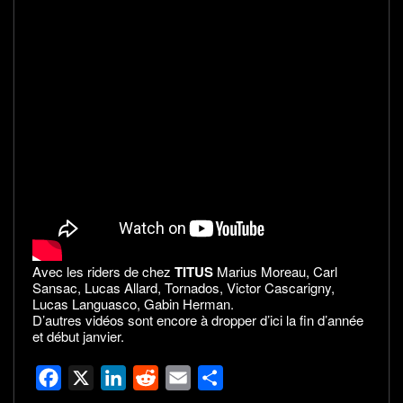
Avec les riders de chez
TITUS
Marius Moreau, Carl
Sansac, Lucas Allard, Tornados, Victor Cascarigny,
Lucas Languasco, Gabin Herman.
D’autres vidéos sont encore à dropper d’ici la fin d’année
et début janvier.
F
X
L
R
E
P
a
i
e
m
a