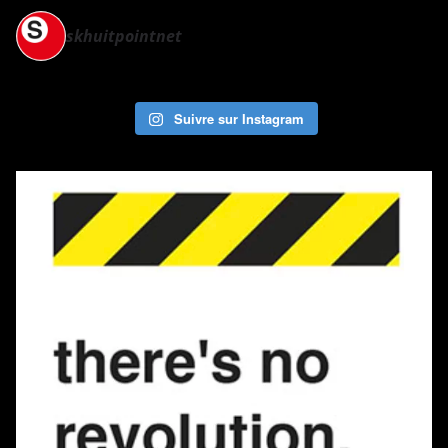
skhuitpointnet
Suivre sur Instagram