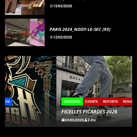
15/02/2026
PARIS 2024_NOISY-LE-SEC (93)
12/02/2026
CONTESTS
EVENTS
REPORTS
RESULTATS
VIDÉOS
FICELLES PICARDES 2026
03/05/2026
2-fre