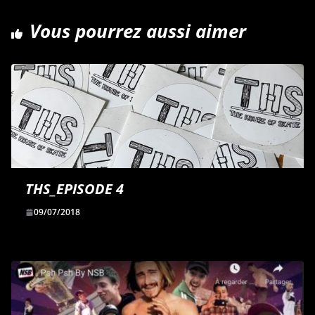
k
n
r
Vous pourrez aussi aimer
THS_EPISODE 4
09/07/2018