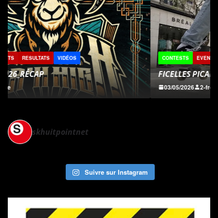
CONTESTS
EVENTS
REPORTS
RESULTATS
VIDÉOS
FICELLES PICARDES 2026
03/05/2026
2-fre
skhuitpointnet
Suivre sur Instagram