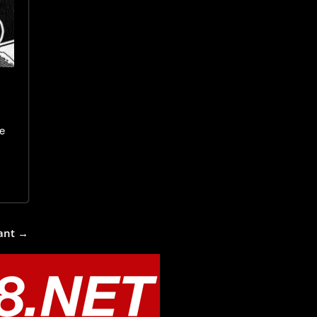
le
ant →