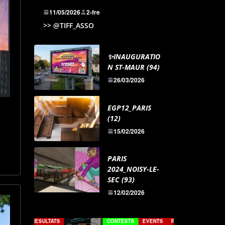
11/05/2026
2-fre
>> @TIFF_ASSO
✨INAUGURATIO
N ST-MAUR (94)
26/03/2026
EGP12_PARIS
(12)
15/02/2026
PARIS
2024_NOISY-LE-
SEC (93)
12/02/2026
TS
CONTESTS
EVENTS
REPORTS
CONTESTS