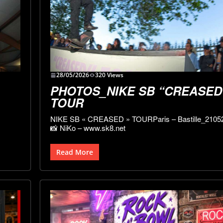
VIDÉOS
FAR’N HIGH
2026_RÉCAP
18/05/2026
2-fre
28/05/2026
320 Views
PHOTOS_NIKE SB “CREASED
TOUR
NIKE SB « CREASED » TOURParis – Bastille_2105
📸 NiKo – www.sk8.net
Read More